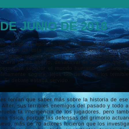
 DE JUNIO DE 2018
do el quinto episodio de Paranormal Adventures,
isfrutar de esta nueva aventura, con dos faccio
oso grupo secreto con intenciones claramente con
vo era poder abrirlo, desactivar el hechizo que ha
permitiría separar el mundo humano del plano oní
tamente segura, lejos del riesgo de los temibles
… El debate estaba servido.
res tenían que saber más sobre la historia de ese
Alter, sus terribles enemigos del pasado y todo a
rueba la inteligencia de los jugadores, pero tamb
rma física, porque las defensas del grimorio actu
uevo, más de 70 actores hicieron que los investig