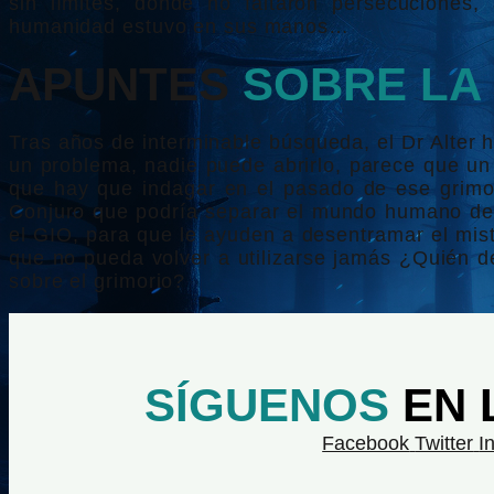
sin límites, donde no faltaron persecuciones,
humanidad estuvo en sus manos…
APUNTES
SOBRE LA 
Tras años de interminable búsqueda, el Dr Alter h
un problema, nadie puede abrirlo, parece que un
que hay que indagar en el pasado de ese grimo
Conjuro que podría separar el mundo humano del 
el GIO, para que le ayuden a desentramar el miste
que no pueda volver a utilizarse jamás ¿Quién d
sobre el grimorio?
SÍGUENOS
EN 
Facebook
Twitter
I