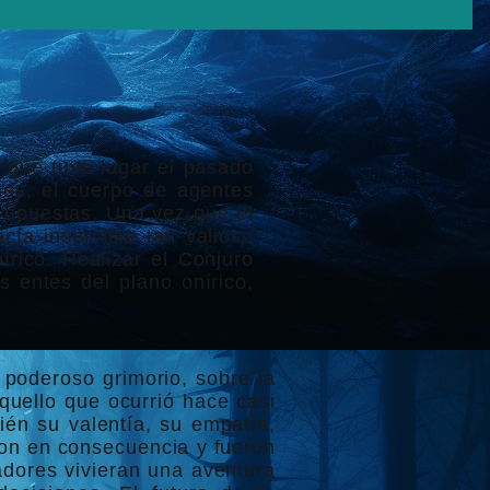
 que tuvo lugar el pasado
nes, el cuerpo de agentes
trapuestas. Una vez que el
cía inservible tan valioso
rico. Realizar el Conjuro
 entes del plano onírico,
 poderoso grimorio, sobre la
quello que ocurrió hace casi
ién su valentía, su empatía,
aron en consecuencia y fueron
adores vivieran una aventura