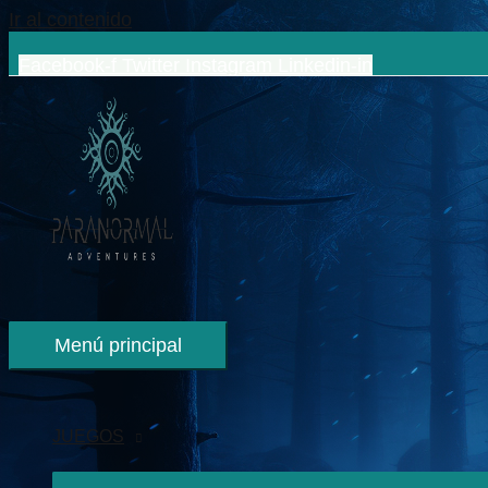
Ir al contenido
Facebook-f
Twitter
Instagram
Linkedin-in
Menú principal
JUEGOS