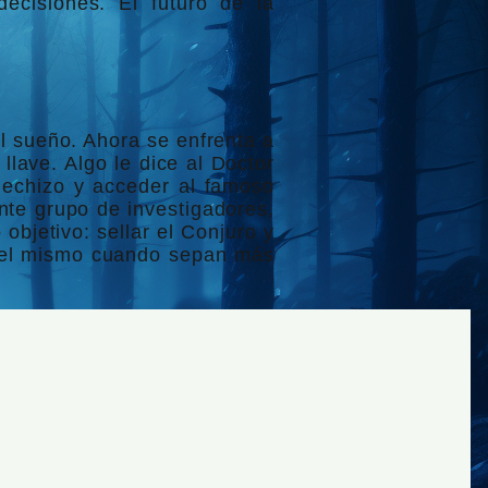
decisiones. El futuro de la
el sueño. Ahora se enfrenta a
lave. Algo le dice al Doctor
hechizo y acceder al famoso
nte grupo de investigadores,
objetivo: sellar el Conjuro y
o el mismo cuando sepan más