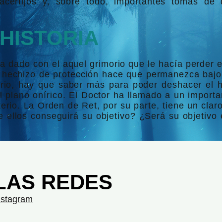
 acertijos y, sobre todo, importantes tomas de 
HISTORIA
a dado con el aquel grimorio que le hacía perder 
 hechizo de protección hace que permanezca bajo l
rio, hay que saber más para poder deshacer el 
plano onírico. El Doctor ha llamado a un importa
rio. La Orden de Ret, por su parte, tiene un claro 
e ellos conseguirá su objetivo? ¿Será su objetiv
LAS REDES
nstagram