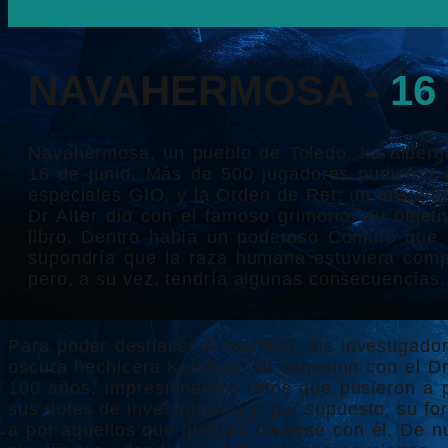
NAVAHERMOSA -
16
Navahermosa, un pueblo de Toledo, ha alberga
16 de junio. Más de 500 jugadores pudieron d
especiales GIO, y la Orden de Ret, un misteri
Dr Alter dio con el famoso grimorio, su objeti
libro. Dentro había un poderoso Conjuro que 
supondría que la raza humana estuviera comple
pero, a su vez, tendría algunas consecuencias
Para poder deshacer el hechizo, los investigado
oscura hechicera Ketshae, su conexión con el Dr 
100 años. Impresionantes retos que pusieron a p
sus dotes de investigación y, por supuesto, su fo
a por aquellos que querían hacerse con él. De n