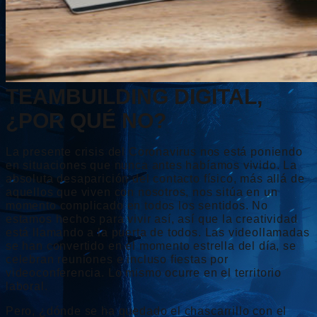
TEAMBUILDING DIGITAL,
¿POR QUÉ NO?
La presente crisis del Coronavirus nos está poniendo
en situaciones que nunca antes habíamos vivido. La
absoluta desaparición del contacto físico, más allá de
aquellos que viven con nosotros, nos sitúa en un
momento complicado en todos los sentidos. No
estamos hechos para vivir así, así que la creatividad
está llamando a la puerta de todos. Las videollamadas
se han convertido en el momento estrella del día, se
celebran reuniones e incluso fiestas por
videoconferencia. Lo mismo ocurre en el territorio
laboral.
Pero, ¿dónde se ha quedado el chascarrillo con el