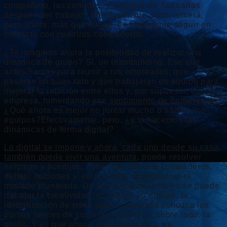
compañero, las comidas, y, por qué no, las cañas
después del trabajo? Efectivamente, todo volverá,
pero ahora, más que nunca, es importante seguir en
contacto con nuestros compañeros.
¿Te imaginas ahora la posibilidad de realizar una
dinámica de grupo? Sí, un teambuilding. Ese que
antes hacías para reunir a tus empleados, que
pasaran un buen rato y que trabajaran en equipo para
mejorar la relación entre ellos y, por supuesto, con la
empresa, fomentando ese
sentimiento de pertenencia.
¿Qué ahora es mejor no juntar mucho o nada a los
equipos?Efectivamente, pero, ¿y si hacemos las
dinámicas de forma digital?
Lo digital se impone y ahora, cada uno desde su casa,
también puede vivir una aventura
, puede resolver
enigmas y acertijos, conversar con sus compañeros,
debatir opciones y, entre todos, desentramar el
misterio planteado. De forma digital también se puede
trabajar la creatividad, el trabajo en equipo, la
identificación de roles (que la empresa conozca los
puntos fuertes de sus trabajadores) y, sobre todo, la
unión. Y es que ahora, más que nunca, es