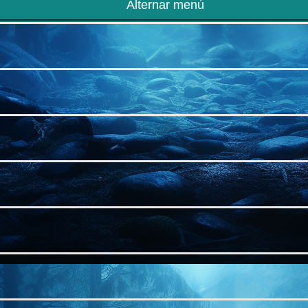
Alternar menú